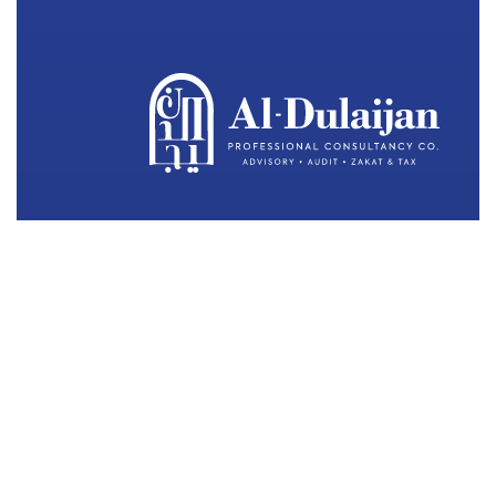
إعادة تعريف التميّز في التدقيق، المحاسبة، والاستشارات
المالية
نحن هنا لمساعدتك!
برج مدى، شارع الأمير تركي 6125، اليرموك، الخبر 34412
اتصل بنا:
+(966) 537073970
أرسل بريدًا إلكترونيًا:
info@aldulaijancpa.com
لينكدإن
واتس اب